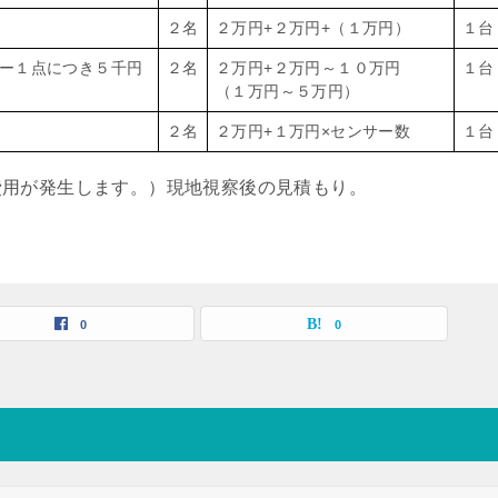
２名
２万円+２万円+（１万円）
１台
ー１点につき５千円
２名
２万円+２万円～１０万円
１台
（１万円～５万円）
２名
２万円+１万円×センサー数
１台
費用が発生します。）現地視察後の見積もり。
0
0