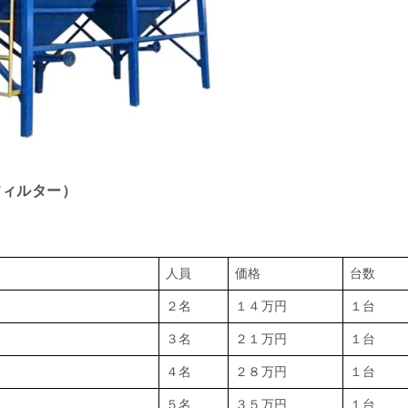
フィルター）
人員
価格
台数
２名
１４万円
１台
３名
２１万円
１台
４名
２８万円
１台
５名
３５万円
１台